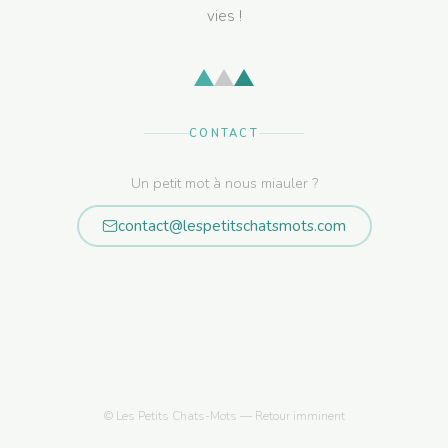
vies !
CONTACT
Un petit mot à nous miauler ?
contact@lespetitschatsmots.com
© Les Petits Chats-Mots — Retour imminent