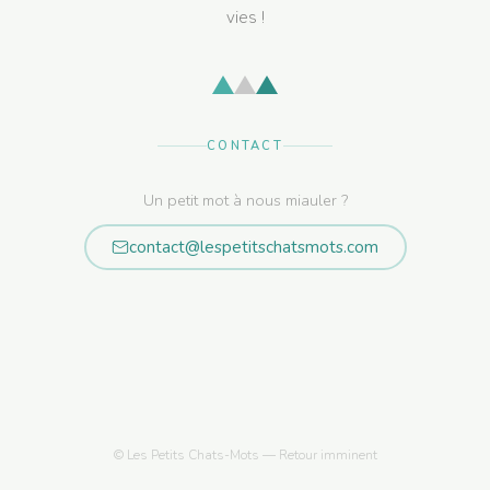
vies !
CONTACT
Un petit mot à nous miauler ?
contact@lespetitschatsmots.com
© Les Petits Chats-Mots — Retour imminent