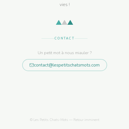
vies !
CONTACT
Un petit mot à nous miauler ?
contact@lespetitschatsmots.com
© Les Petits Chats-Mots — Retour imminent